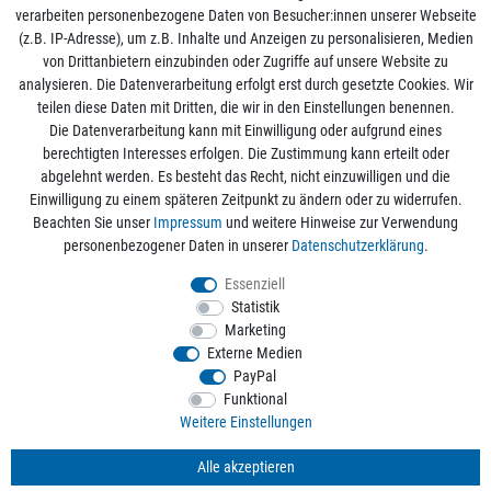
verarbeiten personenbezogene Daten von Besucher:innen unserer Webseite
(z.B. IP-Adresse), um z.B. Inhalte und Anzeigen zu personalisieren, Medien
von Drittanbietern einzubinden oder Zugriffe auf unsere Website zu
analysieren. Die Datenverarbeitung erfolgt erst durch gesetzte Cookies. Wir
Mein Konto
teilen diese Daten mit Dritten, die wir in den Einstellungen benennen.
Die Datenverarbeitung kann mit Einwilligung oder aufgrund eines
berechtigten Interesses erfolgen. Die Zustimmung kann erteilt oder
Informationen
abgelehnt werden. Es besteht das Recht, nicht einzuwilligen und die
Einwilligung zu einem späteren Zeitpunkt zu ändern oder zu widerrufen.
Beachten Sie unser
Impressum
und weitere Hinweise zur Verwendung
Rechtliche Angaben
personenbezogener Daten in unserer
Daten­schutz­erklärung
.
Essenziell
Statistik
Alle Preise sind inkl. der gesetzlichen Mehrwertsteuer und zzgl.
Versandkosten
/
Marketing
Kostenloser Versand ab 50€ Bestellwert nur innerhalb Deutschlands.
Externe Medien
© 2026 aquaristikwelt24. Alle Rechte vorbehalten. Powered by
createyourtemplate
PayPal
Funktional
Weitere Einstellungen
Kontakt
Alle akzeptieren