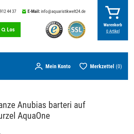
 912 44 37
E-Mail:
info@aquaristikwelt24.de
Warenkorb
Los
0
Artikel
Merkzettel
0
anze Anubias barteri auf
rzel AquaOne