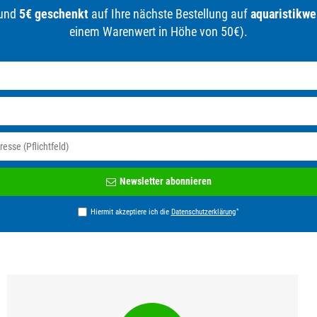
 und
5€ geschenkt
auf Ihre nächste Bestellung auf
aquaristikwe
einem Warenwert in Höhe von 50€).
Newsletter
Newsletter abonnieren
Honig
*
Hiermit akzeptiere ich die
Daten­schutz­erklärung