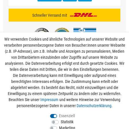
Schneller Versand mit
Wir verwenden Cookies und ähnliche Technologien auf unserer Website und
verarbeiten personenbezogene Daten von Besucher:innen unserer Webseite
(z.B. IP-Adresse), um z.B. Inhalte und Anzeigen zu personalisieren, Medien
von Drittanbietern einzubinden oder Zugriffe auf unsere Website zu
analysieren. Die Datenverarbeitung erfolgt erst durch gesetzte Cookies. Wir
Mein Konto
teilen diese Daten mit Dritten, die wir in den Einstellungen benennen.
Die Datenverarbeitung kann mit Einwilligung oder aufgrund eines
berechtigten Interesses erfolgen. Die Zustimmung kann erteilt oder
Informationen
abgelehnt werden. Es besteht das Recht, nicht einzuwilligen und die
Einwilligung zu einem späteren Zeitpunkt zu ändern oder zu widerrufen.
Beachten Sie unser
Impressum
und weitere Hinweise zur Verwendung
Rechtliche Angaben
personenbezogener Daten in unserer
Daten­schutz­erklärung
.
Essenziell
Statistik
Alle Preise sind inkl. der gesetzlichen Mehrwertsteuer und zzgl.
Versandkosten
/
Marketing