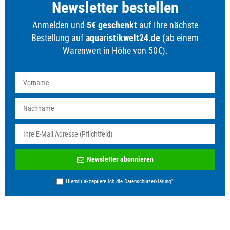
Newsletter bestellen
Anmelden und
5€ geschenkt
auf Ihre nächste
Bestellung auf
aquaristikwelt24.de
(ab einem
Warenwert in Höhe von 50€).
Newsletter
Newsletter abonnieren
Honig
*
Hiermit akzeptiere ich die
Daten­schutz­erklärung