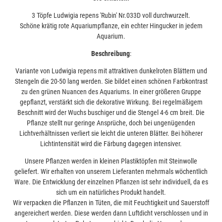
3 Töpfe Ludwigia repens 'Rubin' Nr.033D voll durchwurzelt.
Schöne krätig rote Aquariumpflanze, ein echter Hingucker in jedem
Aquarium.
Beschreibung
:
Variante von Ludwigia repens mit attraktiven dunkelroten Blättern und
Stengeln die 20-50 lang werden. Sie bildet einen schönen Farbkontrast
zu den grünen Nuancen des Aquariums. In einer größeren Gruppe
gepflanzt, verstärkt sich die dekorative Wirkung. Bei regelmäßigem
Beschnitt wird der Wuchs buschiger und die Stengel 4-6 cm breit. Die
Pflanze stellt nur geringe Ansprüche, doch bei ungenügenden
Lichtverhältnissen verliert sie leicht die unteren Blätter. Bei höherer
Lichtintensität wird die Färbung dagegen intensiver.
Unsere Pflanzen werden in kleinen Plastiktöpfen mit Steinwolle
geliefert. Wir erhalten von unserem Lieferanten mehrmals wöchentlich
Ware. Die Entwicklung der einzelnen Pflanzen ist sehr individuell, da es
sich um ein natürliches Produkt handelt.
Wir verpacken die Pflanzen in Tüten, die mit Feuchtigkeit und Sauerstoff
angereichert werden. Diese werden dann Luftdicht verschlossen und in