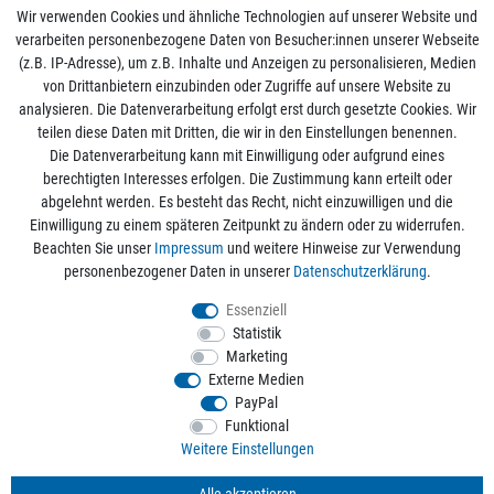
Wir verwenden Cookies und ähnliche Technologien auf unserer Website und
verarbeiten personenbezogene Daten von Besucher:innen unserer Webseite
(z.B. IP-Adresse), um z.B. Inhalte und Anzeigen zu personalisieren, Medien
von Drittanbietern einzubinden oder Zugriffe auf unsere Website zu
analysieren. Die Datenverarbeitung erfolgt erst durch gesetzte Cookies. Wir
Mein Konto
teilen diese Daten mit Dritten, die wir in den Einstellungen benennen.
Die Datenverarbeitung kann mit Einwilligung oder aufgrund eines
berechtigten Interesses erfolgen. Die Zustimmung kann erteilt oder
Informationen
abgelehnt werden. Es besteht das Recht, nicht einzuwilligen und die
Einwilligung zu einem späteren Zeitpunkt zu ändern oder zu widerrufen.
Beachten Sie unser
Impressum
und weitere Hinweise zur Verwendung
Rechtliche Angaben
personenbezogener Daten in unserer
Daten­schutz­erklärung
.
Essenziell
Statistik
Alle Preise sind inkl. der gesetzlichen Mehrwertsteuer und zzgl.
Versandkosten
/
Marketing
Kostenloser Versand ab 50€ Bestellwert nur innerhalb Deutschlands.
Externe Medien
© 2026 aquaristikwelt24. Alle Rechte vorbehalten. Powered by
createyourtemplate
PayPal
Funktional
Weitere Einstellungen
Kontakt