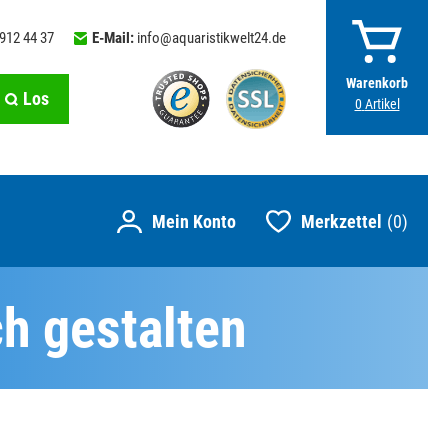
 912 44 37
E-Mail:
info@aquaristikwelt24.de
Warenkorb
Los
0
Artikel
Merkzettel
0
ch gestalten