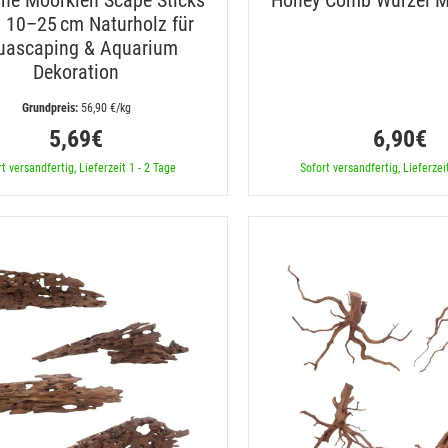
ne Moorkien Scape Sticks
Honey Comb Wurzel M
g 10–25 cm Naturholz für
uascaping & Aquarium
Dekoration
 56,90 €/kg
5,69€
6,90€
t versandfertig, Lieferzeit 1 - 2 Tage
Sofort versandfertig, Lieferzei