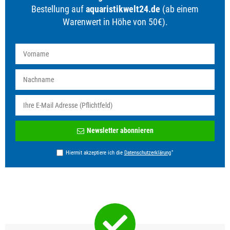
Bestellung auf
aquaristikwelt24.de
(ab einem
Warenwert in Höhe von 50€).
Newsletter
Newsletter abonnieren
Honig
*
Hiermit akzeptiere ich die
Daten­schutz­erklärung