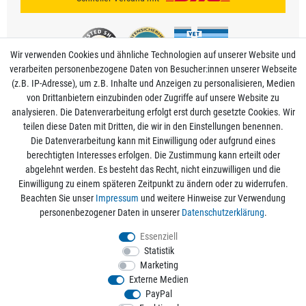
Wir verwenden Cookies und ähnliche Technologien auf unserer Website und
verarbeiten personenbezogene Daten von Besucher:innen unserer Webseite
(z.B. IP-Adresse), um z.B. Inhalte und Anzeigen zu personalisieren, Medien
von Drittanbietern einzubinden oder Zugriffe auf unsere Website zu
analysieren. Die Datenverarbeitung erfolgt erst durch gesetzte Cookies. Wir
Mein Konto
teilen diese Daten mit Dritten, die wir in den Einstellungen benennen.
Die Datenverarbeitung kann mit Einwilligung oder aufgrund eines
berechtigten Interesses erfolgen. Die Zustimmung kann erteilt oder
Informationen
abgelehnt werden. Es besteht das Recht, nicht einzuwilligen und die
Einwilligung zu einem späteren Zeitpunkt zu ändern oder zu widerrufen.
Beachten Sie unser
Impressum
und weitere Hinweise zur Verwendung
Rechtliche Angaben
personenbezogener Daten in unserer
Daten­schutz­erklärung
.
Essenziell
Statistik
Alle Preise sind inkl. der gesetzlichen Mehrwertsteuer und zzgl.
Versandkosten
/
Marketing
Kostenloser Versand ab 50€ Bestellwert nur innerhalb Deutschlands.
Externe Medien
© 2026 aquaristikwelt24. Alle Rechte vorbehalten. Powered by
createyourtemplate
PayPal