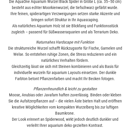
Die AquaOne Aquarium Wurzel Black Spider in Größe L (ca. 35–50 cm)
besteht aus echter Moorkienwurzel, die tiefschwarz gefärbt wurde.
Ihre feinen, spiderartigen Verzweigungen setzen starke Akzente und
bringen sofort Struktur in Ihr Aquascaping.
Als natürliches Aquarium Holz ist sie Blickfang und Funktionsstück
zugleich – passend für Süßwasseraquarien und als Terrarium Deko.
Naturnahes Hardscape mit Funktion
Die strukturreiche Wurzel schafft Rückzugsorte für Fische, Garnelen und
Welse. So entstehen ruhige Zonen, die Stress reduzieren und ein
natürliches Verhalten fördern.
Gleichzeitig lässt sie sich mit Steinen kombinieren und als Basis für
individuelle wurzeln für aquarium Layouts einsetzen. Der dunkle
Farbton betont Pflanzenfarben und macht Ihr Becken fotogen.
Pflanzenfreundlich & leicht zu gestalten
Moose, Anubias oder Javafarn haften zuverlässig. Binden oder kleben
Sie die Aufsitzerpflanzen auf – die vielen Äste bieten Halt und eröffnen
kreative Möglichkeiten vom kompakten Wurzelberg bis zur luftigen
Baumkrone.
Der Look erinnert an Spiderwood, wirkt jedoch deutlich dunkler und
verleiht Ihrer aquarium deko gezielten Kontrast.