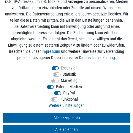
(z.B. IP-Adresse), um z.B. Inhalte und Anzeigen zu personalisieren, Medien
von Drittanbietern einzubinden oder Zugriffe auf unsere Website zu
analysieren. Die Datenverarbeitung erfolgt erst durch gesetzte Cookies. Wir
Mein Konto
teilen diese Daten mit Dritten, die wir in den Einstellungen benennen.
Die Datenverarbeitung kann mit Einwilligung oder aufgrund eines
berechtigten Interesses erfolgen. Die Zustimmung kann erteilt oder
Informationen
abgelehnt werden. Es besteht das Recht, nicht einzuwilligen und die
Einwilligung zu einem späteren Zeitpunkt zu ändern oder zu widerrufen.
Beachten Sie unser
Impressum
und weitere Hinweise zur Verwendung
Rechtliche Angaben
personenbezogener Daten in unserer
Daten­schutz­erklärung
.
Essenziell
Statistik
Alle Preise sind inkl. der gesetzlichen Mehrwertsteuer und zzgl.
Versandkosten
/
Marketing
Kostenloser Versand ab 50€ Bestellwert nur innerhalb Deutschlands.
Externe Medien
© 2026 aquaristikwelt24. Alle Rechte vorbehalten. Powered by
createyourtemplate
PayPal
Funktional
Weitere Einstellungen
Kontakt
Alle akzeptieren
Alle ablehnen