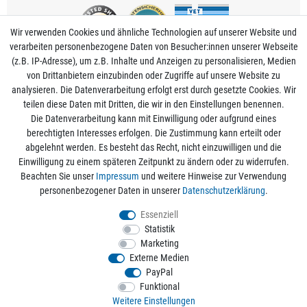
Wir verwenden Cookies und ähnliche Technologien auf unserer Website und
verarbeiten personenbezogene Daten von Besucher:innen unserer Webseite
(z.B. IP-Adresse), um z.B. Inhalte und Anzeigen zu personalisieren, Medien
von Drittanbietern einzubinden oder Zugriffe auf unsere Website zu
analysieren. Die Datenverarbeitung erfolgt erst durch gesetzte Cookies. Wir
Mein Konto
teilen diese Daten mit Dritten, die wir in den Einstellungen benennen.
Die Datenverarbeitung kann mit Einwilligung oder aufgrund eines
berechtigten Interesses erfolgen. Die Zustimmung kann erteilt oder
Informationen
abgelehnt werden. Es besteht das Recht, nicht einzuwilligen und die
Einwilligung zu einem späteren Zeitpunkt zu ändern oder zu widerrufen.
Beachten Sie unser
Impressum
und weitere Hinweise zur Verwendung
Rechtliche Angaben
personenbezogener Daten in unserer
Daten­schutz­erklärung
.
Essenziell
Statistik
Alle Preise sind inkl. der gesetzlichen Mehrwertsteuer und zzgl.
Versandkosten
/
Marketing
Kostenloser Versand ab 50€ Bestellwert nur innerhalb Deutschlands.
Externe Medien
© 2026 aquaristikwelt24. Alle Rechte vorbehalten. Powered by
createyourtemplate
PayPal
Funktional
Weitere Einstellungen