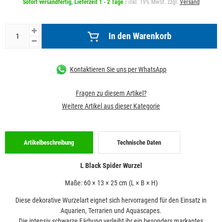
Sofort versandfertig, Lieferzeit 1 - 2 Tage
/ inkl. 19% MwSt. zzgl.
Versand
In den Warenkorb
Kontaktieren Sie uns per WhatsApp
Fragen zu diesem Artikel?
Weitere Artikel aus dieser Kategorie
Artikelbeschreibung
Technische Daten
L Black Spider Wurzel
Maße: 60 × 13 × 25 cm (L × B × H)
Diese dekorative Wurzelart eignet sich hervorragend für den Einsatz in
Aquarien, Terrarien und Aquascapes.
Die intensiv schwarze Färbung verleiht ihr ein besonders markantes