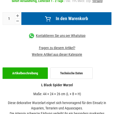
Sofort versandfertig, Lieferzeit 1 - 2 Tage
/ inkl. 19% MwSt. zzgl.
Versand
In den Warenkorb
Kontaktieren Sie uns per WhatsApp
Fragen zu diesem Artikel?
Weitere Artikel aus dieser Kategorie
Artikelbeschreibung
Technische Daten
L Black Spider Wurzel
Maße: 44 × 24 × 26 cm (L × B × H)
Diese dekorative Wurzelart eignet sich hervorragend für den Einsatz in
Aquarien, Terrarien und Aquascapes.
Die intensiv schwarze Färbung verleiht ihr ein besonders markantes