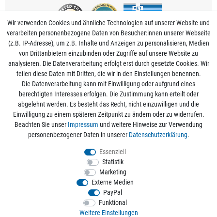
Wir verwenden Cookies und ähnliche Technologien auf unserer Website und
verarbeiten personenbezogene Daten von Besucher:innen unserer Webseite
(z.B. IP-Adresse), um z.B. Inhalte und Anzeigen zu personalisieren, Medien
von Drittanbietern einzubinden oder Zugriffe auf unsere Website zu
analysieren. Die Datenverarbeitung erfolgt erst durch gesetzte Cookies. Wir
Mein Konto
teilen diese Daten mit Dritten, die wir in den Einstellungen benennen.
Die Datenverarbeitung kann mit Einwilligung oder aufgrund eines
berechtigten Interesses erfolgen. Die Zustimmung kann erteilt oder
Informationen
abgelehnt werden. Es besteht das Recht, nicht einzuwilligen und die
Einwilligung zu einem späteren Zeitpunkt zu ändern oder zu widerrufen.
Beachten Sie unser
Impressum
und weitere Hinweise zur Verwendung
Rechtliche Angaben
personenbezogener Daten in unserer
Daten­schutz­erklärung
.
Essenziell
Statistik
Alle Preise sind inkl. der gesetzlichen Mehrwertsteuer und zzgl.
Versandkosten
/
Marketing
Kostenloser Versand ab 50€ Bestellwert nur innerhalb Deutschlands.
Externe Medien
© 2026 aquaristikwelt24. Alle Rechte vorbehalten. Powered by
createyourtemplate
PayPal
Funktional
Weitere Einstellungen