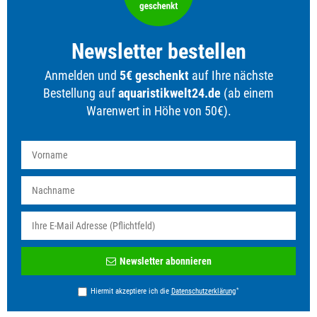
Newsletter bestellen
Anmelden und
5€ geschenkt
auf Ihre nächste
Bestellung auf
aquaristikwelt24.de
(ab einem
Warenwert in Höhe von 50€).
Newsletter
Newsletter abonnieren
Honig
*
Hiermit akzeptiere ich die
Daten­schutz­erklärung