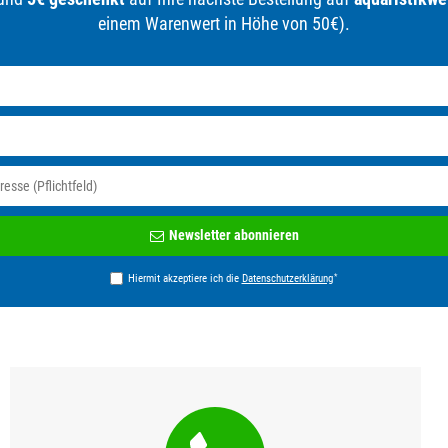
einem Warenwert in Höhe von 50€).
Newsletter
Newsletter abonnieren
Honig
*
Hiermit akzeptiere ich die
Daten­schutz­erklärung