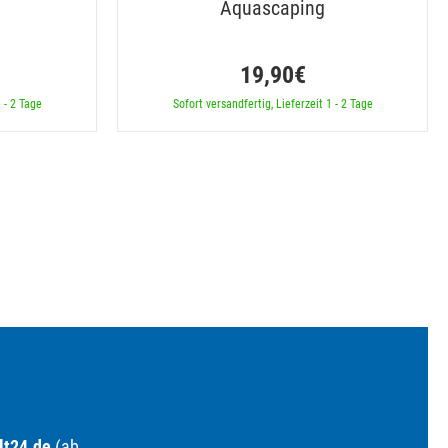
Aquascaping
19,90€
 - 2 Tage
Sofort versandfertig, Lieferzeit 1 - 2 Tage
lt24.de
(ab