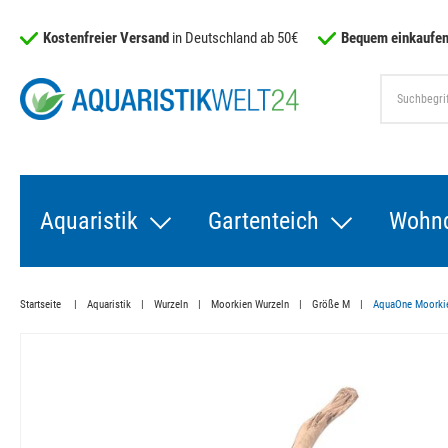
Kostenfreier Versand
in Deutschland ab 50€
Bequem einkaufen
Aquaristik
Gartenteich
Wohn
Startseite
Aquaristik
Wurzeln
Moorkien Wurzeln
Größe M
AquaOne Moorkien