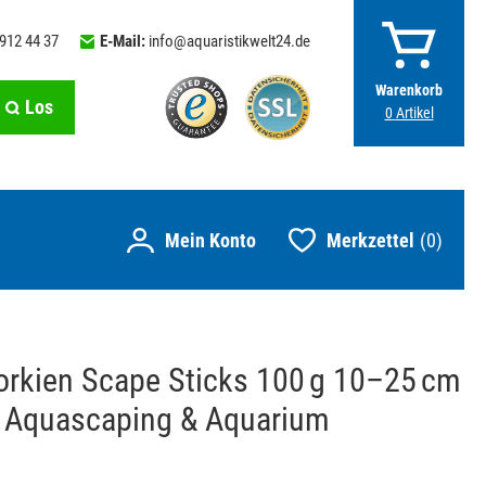
 912 44 37
E-Mail:
info@aquaristikwelt24.de
Warenkorb
Los
0
Artikel
Merkzettel
0
rkien Scape Sticks 100 g 10–25 cm
r Aquascaping & Aquarium