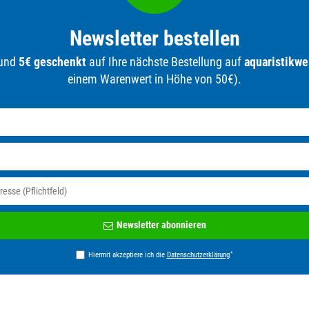
Newsletter bestellen
 und
5€ geschenkt
auf Ihre nächste Bestellung auf
aquaristikwe
einem Warenwert in Höhe von 50€).
Newsletter
Newsletter abonnieren
Honig
*
Hiermit akzeptiere ich die
Daten­schutz­erklärung