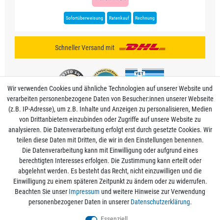
Sofortüberweisung
Ratenkauf
Rechnung
Schneller Versand mit
Wir verwenden Cookies und ähnliche Technologien auf unserer Website und
verarbeiten personenbezogene Daten von Besucher:innen unserer Webseite
(z.B. IP-Adresse), um z.B. Inhalte und Anzeigen zu personalisieren, Medien
von Drittanbietern einzubinden oder Zugriffe auf unsere Website zu
analysieren. Die Datenverarbeitung erfolgt erst durch gesetzte Cookies. Wir
Mein Konto
teilen diese Daten mit Dritten, die wir in den Einstellungen benennen.
Die Datenverarbeitung kann mit Einwilligung oder aufgrund eines
berechtigten Interesses erfolgen. Die Zustimmung kann erteilt oder
Informationen
abgelehnt werden. Es besteht das Recht, nicht einzuwilligen und die
Einwilligung zu einem späteren Zeitpunkt zu ändern oder zu widerrufen.
Beachten Sie unser
Impressum
und weitere Hinweise zur Verwendung
Rechtliche Angaben
personenbezogener Daten in unserer
Daten­schutz­erklärung
.
Essenziell