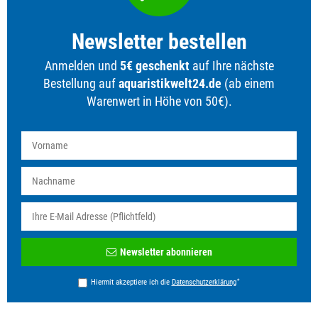
Newsletter bestellen
Anmelden und
5€ geschenkt
auf Ihre nächste
Bestellung auf
aquaristikwelt24.de
(ab einem
Warenwert in Höhe von 50€).
Newsletter
Newsletter abonnieren
Honig
*
Hiermit akzeptiere ich die
Daten­schutz­erklärung