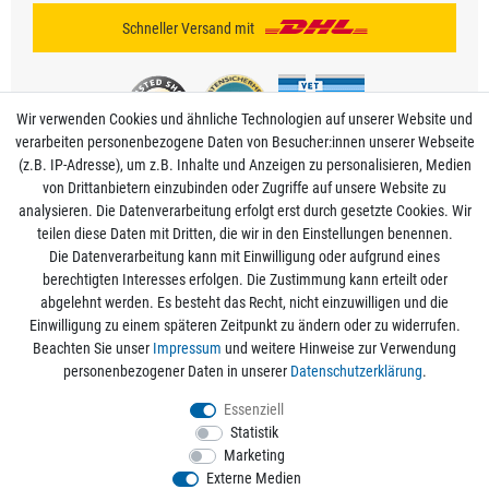
Schneller Versand mit
Wir verwenden Cookies und ähnliche Technologien auf unserer Website und
verarbeiten personenbezogene Daten von Besucher:innen unserer Webseite
(z.B. IP-Adresse), um z.B. Inhalte und Anzeigen zu personalisieren, Medien
von Drittanbietern einzubinden oder Zugriffe auf unsere Website zu
analysieren. Die Datenverarbeitung erfolgt erst durch gesetzte Cookies. Wir
Mein Konto
teilen diese Daten mit Dritten, die wir in den Einstellungen benennen.
Die Datenverarbeitung kann mit Einwilligung oder aufgrund eines
berechtigten Interesses erfolgen. Die Zustimmung kann erteilt oder
Informationen
abgelehnt werden. Es besteht das Recht, nicht einzuwilligen und die
Einwilligung zu einem späteren Zeitpunkt zu ändern oder zu widerrufen.
Beachten Sie unser
Impressum
und weitere Hinweise zur Verwendung
Rechtliche Angaben
personenbezogener Daten in unserer
Daten­schutz­erklärung
.
Essenziell
Statistik
Alle Preise sind inkl. der gesetzlichen Mehrwertsteuer und zzgl.
Versandkosten
/
Marketing
Kostenloser Versand ab 50€ Bestellwert nur innerhalb Deutschlands.
Externe Medien
© 2026 aquaristikwelt24. Alle Rechte vorbehalten. Powered by
createyourtemplate