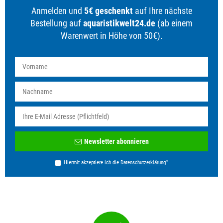
Anmelden und
5€ geschenkt
auf Ihre nächste
Bestellung auf
aquaristikwelt24.de
(ab einem
Warenwert in Höhe von 50€).
Newsletter
Newsletter abonnieren
Honig
*
Hiermit akzeptiere ich die
Daten­schutz­erklärung