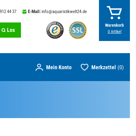
 912 44 37
E-Mail:
info@aquaristikwelt24.de
Warenkorb
Los
0
Artikel
Merkzettel
0