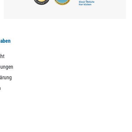
gaben
ht
gungen
lärung
m