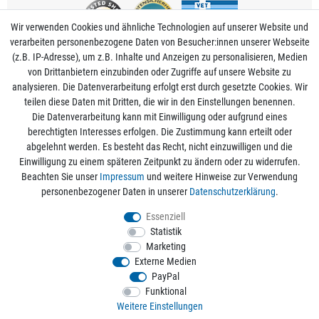
Wir verwenden Cookies und ähnliche Technologien auf unserer Website und
verarbeiten personenbezogene Daten von Besucher:innen unserer Webseite
(z.B. IP-Adresse), um z.B. Inhalte und Anzeigen zu personalisieren, Medien
von Drittanbietern einzubinden oder Zugriffe auf unsere Website zu
analysieren. Die Datenverarbeitung erfolgt erst durch gesetzte Cookies. Wir
Mein Konto
teilen diese Daten mit Dritten, die wir in den Einstellungen benennen.
Die Datenverarbeitung kann mit Einwilligung oder aufgrund eines
berechtigten Interesses erfolgen. Die Zustimmung kann erteilt oder
Informationen
abgelehnt werden. Es besteht das Recht, nicht einzuwilligen und die
Einwilligung zu einem späteren Zeitpunkt zu ändern oder zu widerrufen.
Beachten Sie unser
Impressum
und weitere Hinweise zur Verwendung
Rechtliche Angaben
personenbezogener Daten in unserer
Daten­schutz­erklärung
.
Essenziell
Statistik
Alle Preise sind inkl. der gesetzlichen Mehrwertsteuer und zzgl.
Versandkosten
/
Marketing
Kostenloser Versand ab 50€ Bestellwert nur innerhalb Deutschlands.
Externe Medien
© 2026 aquaristikwelt24. Alle Rechte vorbehalten. Powered by
createyourtemplate
PayPal
Funktional
Weitere Einstellungen