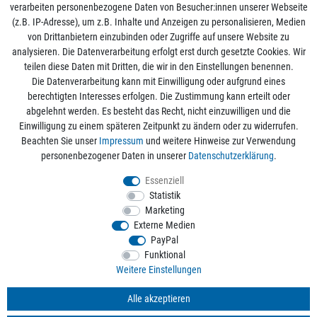
verarbeiten personenbezogene Daten von Besucher:innen unserer Webseite
(z.B. IP-Adresse), um z.B. Inhalte und Anzeigen zu personalisieren, Medien
von Drittanbietern einzubinden oder Zugriffe auf unsere Website zu
analysieren. Die Datenverarbeitung erfolgt erst durch gesetzte Cookies. Wir
Mein Konto
teilen diese Daten mit Dritten, die wir in den Einstellungen benennen.
Die Datenverarbeitung kann mit Einwilligung oder aufgrund eines
berechtigten Interesses erfolgen. Die Zustimmung kann erteilt oder
Informationen
abgelehnt werden. Es besteht das Recht, nicht einzuwilligen und die
Einwilligung zu einem späteren Zeitpunkt zu ändern oder zu widerrufen.
Beachten Sie unser
Impressum
und weitere Hinweise zur Verwendung
Rechtliche Angaben
personenbezogener Daten in unserer
Daten­schutz­erklärung
.
Essenziell
Statistik
Alle Preise sind inkl. der gesetzlichen Mehrwertsteuer und zzgl.
Versandkosten
/
Marketing
Kostenloser Versand ab 50€ Bestellwert nur innerhalb Deutschlands.
Externe Medien
© 2026 aquaristikwelt24. Alle Rechte vorbehalten. Powered by
createyourtemplate
PayPal
Funktional
Weitere Einstellungen
Kontakt
Alle akzeptieren