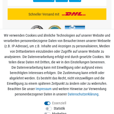
Schneller Versand mit
Wir verwenden Cookies und ähnliche Technologien auf unserer Website und
verarbeiten personenbezogene Daten von Besucher:innen unserer Webseite
(z.B. IP-Adresse), um z.B. Inhalte und Anzeigen zu personalisieren, Medien
von Drittanbietern einzubinden oder Zugriffe auf unsere Website zu
analysieren. Die Datenverarbeitung erfolgt erst durch gesetzte Cookies. Wir
Mein Konto
teilen diese Daten mit Dritten, die wir in den Einstellungen benennen.
Die Datenverarbeitung kann mit Einwilligung oder aufgrund eines
berechtigten Interesses erfolgen. Die Zustimmung kann erteilt oder
Informationen
abgelehnt werden. Es besteht das Recht, nicht einzuwilligen und die
Einwilligung zu einem späteren Zeitpunkt zu ändern oder zu widerrufen.
Beachten Sie unser
Impressum
und weitere Hinweise zur Verwendung
Rechtliche Angaben
personenbezogener Daten in unserer
Daten­schutz­erklärung
.
Essenziell
Statistik
Alle Preise sind inkl. der gesetzlichen Mehrwertsteuer und zzgl.
Versandkosten
/
Marketing