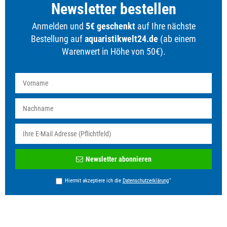
Newsletter bestellen
Anmelden und
5€ geschenkt
auf Ihre nächste
Bestellung auf
aquaristikwelt24.de
(ab einem
Warenwert in Höhe von 50€).
Newsletter
Newsletter abonnieren
Honig
*
Hiermit akzeptiere ich die
Daten­schutz­erklärung