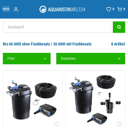
0
0
Bis 60.000l ohne Fischbesatz / 30.000l mit Fischbesatz
8 Artikel
Filter