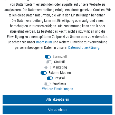
von Drittanbietern einzubinden oder Zugriffe auf unsere Website zu
analysieren. Die Datenverarbeitung erfolgt erst durch gesetzte Cookies. Wir
Mein Konto
teilen diese Daten mit Dritten, die wir in den Einstellungen benennen.
Die Datenverarbeitung kann mit Einwilligung oder aufgrund eines
berechtigten Interesses erfolgen. Die Zustimmung kann erteilt oder
Informationen
abgelehnt werden. Es besteht das Recht, nicht einzuwilligen und die
Einwilligung zu einem späteren Zeitpunkt zu ändern oder zu widerrufen.
Beachten Sie unser
Impressum
und weitere Hinweise zur Verwendung
Rechtliche Angaben
personenbezogener Daten in unserer
Daten­schutz­erklärung
.
Essenziell
Statistik
Alle Preise sind inkl. der gesetzlichen Mehrwertsteuer und zzgl.
Versandkosten
/
Marketing
Kostenloser Versand ab 50€ Bestellwert nur innerhalb Deutschlands.
Externe Medien
© 2026 aquaristikwelt24. Alle Rechte vorbehalten. Powered by
createyourtemplate
PayPal
Funktional
Weitere Einstellungen
Kontakt
Alle akzeptieren
Alle ablehnen
*
Mit Ihrer Anmeldung willigen Sie der Verarbeitung der Daten zum Zweck des