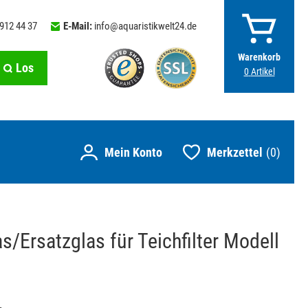
 912 44 37
E-Mail:
info@aquaristikwelt24.de
Warenkorb
Los
0
Artikel
Merkzettel
0
/Ersatzglas für Teichfilter Modell