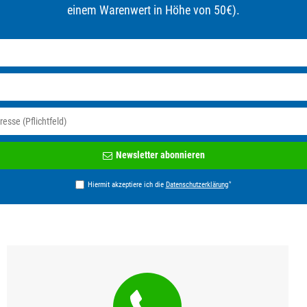
einem Warenwert in Höhe von 50€).
Newsletter
Newsletter abonnieren
Honig
*
Hiermit akzeptiere ich die
Daten­schutz­erklärung