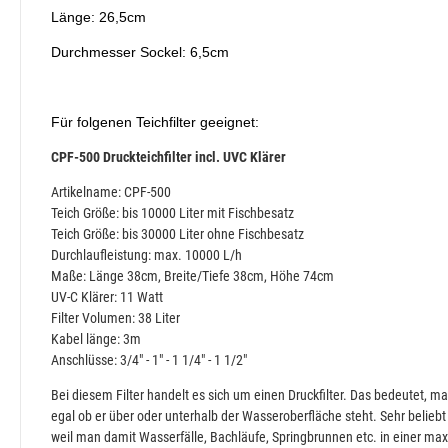
Länge: 26,5cm
Durchmesser Sockel: 6,5cm
Für folgenen Teichfilter geeignet:
CPF-500 Druckteichfilter incl. UVC Klärer
Artikelname: CPF-500
Teich Größe: bis 10000 Liter mit Fischbesatz
Teich Größe: bis 30000 Liter ohne Fischbesatz
Durchlaufleistung: max. 10000 L/h
Maße: Länge 38cm, Breite/Tiefe 38cm, Höhe 74cm
UV-C Klärer: 11 Watt
Filter Volumen: 38 Liter
Kabel länge: 3m
Anschlüsse: 3/4" - 1" - 1 1/4" - 1 1/2"
Bei diesem Filter handelt es sich um einen Druckfilter. Das bedeutet, man
egal ob er über oder unterhalb der Wasseroberfläche steht. Sehr beliebt 
weil man damit Wasserfälle, Bachläufe, Springbrunnen etc. in einer ma