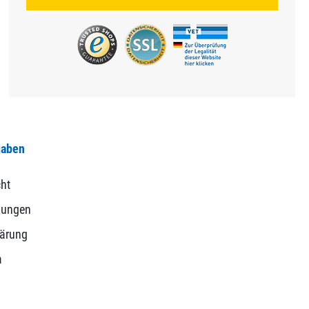
gaben
ht
gungen
lärung
m