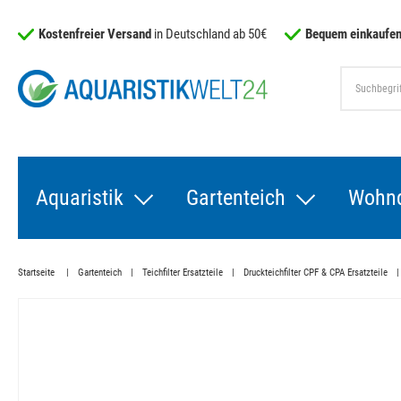
Kostenfreier Versand
in Deutschland ab 50€
Bequem einkaufen
Aquaristik
Gartenteich
Wohn
Startseite
Gartenteich
Teichfilter Ersatzteile
Druckteichfilter CPF & CPA Ersatzteile