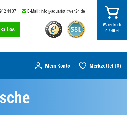
 912 44 37
E-Mail:
info@aquaristikwelt24.de
Warenkorb
Los
0
Artikel
Merkzettel
0
ische