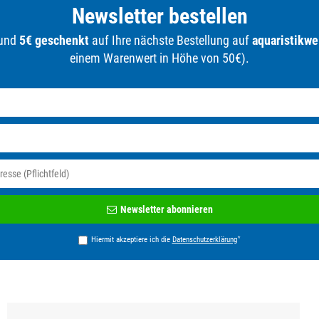
Newsletter bestellen
 und
5€ geschenkt
auf Ihre nächste Bestellung auf
aquaristikwe
einem Warenwert in Höhe von 50€).
Newsletter
Newsletter abonnieren
Honig
*
Hiermit akzeptiere ich die
Daten­schutz­erklärung