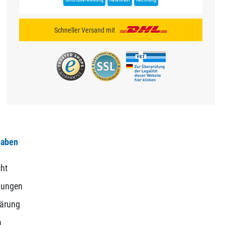
Schneller Versand mit
gaben
ht
gungen
lärung
m