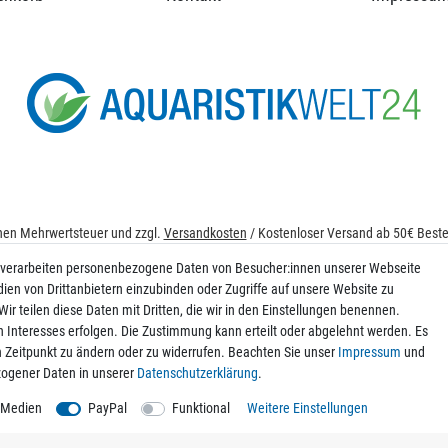
ichen Mehrwertsteuer und zzgl.
Versandkosten
/ Kostenloser Versand ab 50€ Bestel
© 2026 aquaristikwelt24. Alle Rechte vorbehalten. Powered by
createyourtemplat
 verarbeiten personenbezogene Daten von Besucher:innen unserer Webseite
dien von Drittanbietern einzubinden oder Zugriffe auf unsere Website zu
ir teilen diese Daten mit Dritten, die wir in den Einstellungen benennen.
n Interesses erfolgen. Die Zustimmung kann erteilt oder abgelehnt werden. Es
Kontakt
en Zeitpunkt zu ändern oder zu widerrufen. Beachten Sie unser
Impressum
und
ogener Daten in unserer
Daten­schutz­erklärung
.
 Medien
PayPal
Funktional
Weitere Einstellungen
g der Daten zum Zweck des Versands von Werbe-E-Mails ein. Weitere Informatione