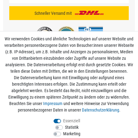
Schneller Versand mit
Wir verwenden Cookies und ähnliche Technologien auf unserer Website und
verarbeiten personenbezogene Daten von Besucher:innen unserer Webseite
(z.B. IP-Adresse), um z.B. Inhalte und Anzeigen zu personalisieren, Medien
von Drittanbietern einzubinden oder Zugriffe auf unsere Website zu
analysieren. Die Datenverarbeitung erfolgt erst durch gesetzte Cookies. Wir
Mein Konto
teilen diese Daten mit Dritten, die wir in den Einstellungen benennen.
Die Datenverarbeitung kann mit Einwilligung oder aufgrund eines
berechtigten Interesses erfolgen. Die Zustimmung kann erteilt oder
Informationen
abgelehnt werden. Es besteht das Recht, nicht einzuwilligen und die
Einwilligung zu einem späteren Zeitpunkt zu ändern oder zu widerrufen.
Beachten Sie unser
Impressum
und weitere Hinweise zur Verwendung
Rechtliche Angaben
personenbezogener Daten in unserer
Daten­schutz­erklärung
.
Essenziell
Statistik
Alle Preise sind inkl. der gesetzlichen Mehrwertsteuer und zzgl.
Versandkosten
/
Marketing
Kostenloser Versand ab 50€ Bestellwert nur innerhalb Deutschlands.