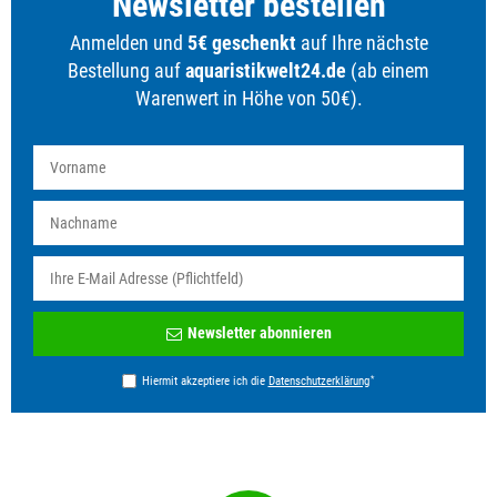
Newsletter bestellen
Anmelden und
5€ geschenkt
auf Ihre nächste
Bestellung auf
aquaristikwelt24.de
(ab einem
Warenwert in Höhe von 50€).
Newsletter
Newsletter abonnieren
Honig
*
Hiermit akzeptiere ich die
Daten­schutz­erklärung