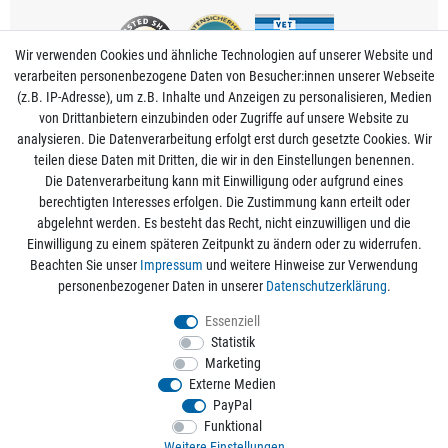
Wir verwenden Cookies und ähnliche Technologien auf unserer Website und
verarbeiten personenbezogene Daten von Besucher:innen unserer Webseite
(z.B. IP-Adresse), um z.B. Inhalte und Anzeigen zu personalisieren, Medien
von Drittanbietern einzubinden oder Zugriffe auf unsere Website zu
analysieren. Die Datenverarbeitung erfolgt erst durch gesetzte Cookies. Wir
Mein Konto
teilen diese Daten mit Dritten, die wir in den Einstellungen benennen.
Die Datenverarbeitung kann mit Einwilligung oder aufgrund eines
berechtigten Interesses erfolgen. Die Zustimmung kann erteilt oder
Informationen
abgelehnt werden. Es besteht das Recht, nicht einzuwilligen und die
Einwilligung zu einem späteren Zeitpunkt zu ändern oder zu widerrufen.
Beachten Sie unser
Impressum
und weitere Hinweise zur Verwendung
Rechtliche Angaben
personenbezogener Daten in unserer
Daten­schutz­erklärung
.
Essenziell
Statistik
Alle Preise sind inkl. der gesetzlichen Mehrwertsteuer und zzgl.
Versandkosten
/
Marketing
Kostenloser Versand ab 50€ Bestellwert nur innerhalb Deutschlands.
Externe Medien
© 2026 aquaristikwelt24. Alle Rechte vorbehalten. Powered by
createyourtemplate
PayPal
Funktional
Weitere Einstellungen