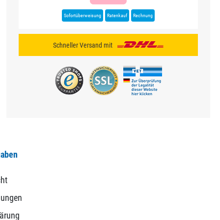
Sofortüberweisung
Ratenkauf
Rechnung
Schneller Versand mit
gaben
ht
gungen
lärung