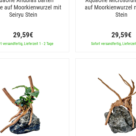
uaOne Anubias barteri
AquaOne Microsorum
ze auf Moorkienwurzel mit
auf Moorkienwurzel m
Seiryu Stein
Stein
29,59€
29,59€
t versandfertig, Lieferzeit 1 - 2 Tage
Sofort versandfertig, Lieferzei