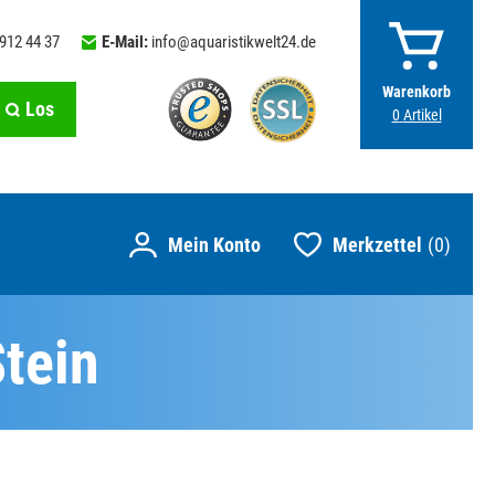
 912 44 37
E-Mail:
info@aquaristikwelt24.de
Warenkorb
Los
0
Artikel
Merkzettel
0
tein