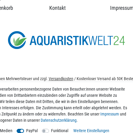
enkorb
Kontakt
Impressu
ichen Mehrwertsteuer und zzgl.
Versandkosten
/ Kostenloser Versand ab 50€ Bestel
© 2026 aquaristikwelt24. Alle Rechte vorbehalten. Powered by
createyourtemplat
 verarbeiten personenbezogene Daten von Besucher:innen unserer Webseite
dien von Drittanbietern einzubinden oder Zugriffe auf unsere Website zu
ir teilen diese Daten mit Dritten, die wir in den Einstellungen benennen.
n Interesses erfolgen. Die Zustimmung kann erteilt oder abgelehnt werden. Es
Kontakt
en Zeitpunkt zu ändern oder zu widerrufen. Beachten Sie unser
Impressum
und
ogener Daten in unserer
Daten­schutz­erklärung
.
 Medien
PayPal
Funktional
Weitere Einstellungen
g der Daten zum Zweck des Versands von Werbe-E-Mails ein. Weitere Informatione