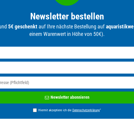
Newsletter bestellen
 und
5€ geschenkt
auf Ihre nächste Bestellung auf
aquaristikwe
einem Warenwert in Höhe von 50€).
Newsletter
Newsletter abonnieren
Honig
*
Hiermit akzeptiere ich die
Daten­schutz­erklärung