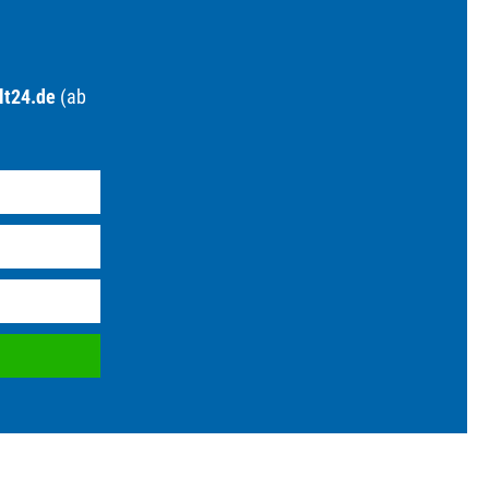
lt24.de
(ab