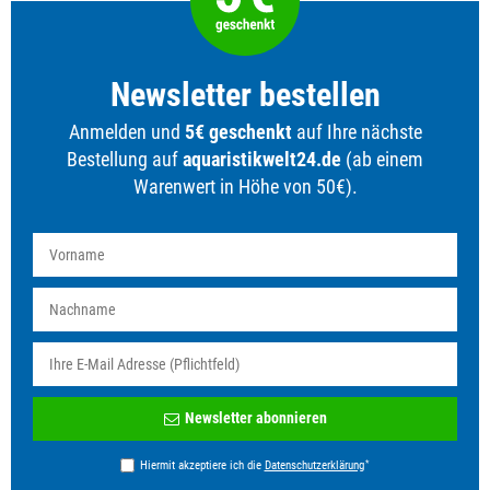
Newsletter bestellen
Anmelden und
5€ geschenkt
auf Ihre nächste
Bestellung auf
aquaristikwelt24.de
(ab einem
Warenwert in Höhe von 50€).
Newsletter
Newsletter abonnieren
Honig
*
Hiermit akzeptiere ich die
Daten­schutz­erklärung