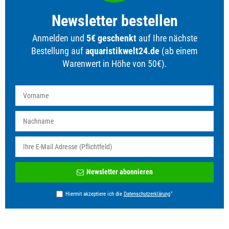
Newsletter bestellen
Anmelden und
5€ geschenkt
auf Ihre nächste
Bestellung auf
aquaristikwelt24.de
(ab einem
Warenwert in Höhe von 50€).
Newsletter
Newsletter abonnieren
Honig
*
Hiermit akzeptiere ich die
Daten­schutz­erklärung