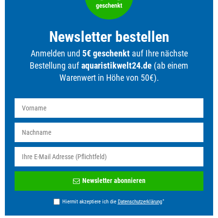
Newsletter bestellen
Anmelden und
5€ geschenkt
auf Ihre nächste
Bestellung auf
aquaristikwelt24.de
(ab einem
Warenwert in Höhe von 50€).
Newsletter
Newsletter abonnieren
Honig
*
Hiermit akzeptiere ich die
Daten­schutz­erklärung