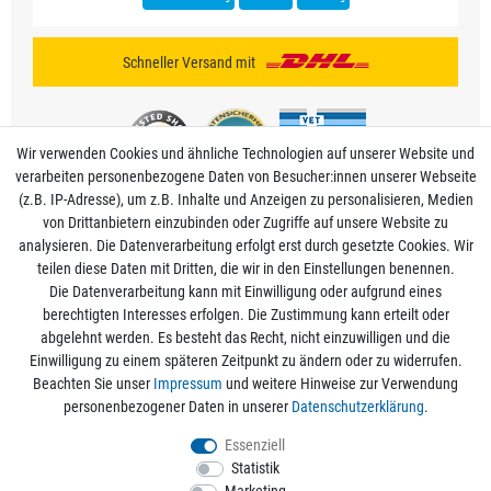
Schneller Versand mit
Wir verwenden Cookies und ähnliche Technologien auf unserer Website und
verarbeiten personenbezogene Daten von Besucher:innen unserer Webseite
(z.B. IP-Adresse), um z.B. Inhalte und Anzeigen zu personalisieren, Medien
von Drittanbietern einzubinden oder Zugriffe auf unsere Website zu
analysieren. Die Datenverarbeitung erfolgt erst durch gesetzte Cookies. Wir
Mein Konto
teilen diese Daten mit Dritten, die wir in den Einstellungen benennen.
Die Datenverarbeitung kann mit Einwilligung oder aufgrund eines
berechtigten Interesses erfolgen. Die Zustimmung kann erteilt oder
Informationen
abgelehnt werden. Es besteht das Recht, nicht einzuwilligen und die
Einwilligung zu einem späteren Zeitpunkt zu ändern oder zu widerrufen.
Beachten Sie unser
Impressum
und weitere Hinweise zur Verwendung
Rechtliche Angaben
personenbezogener Daten in unserer
Daten­schutz­erklärung
.
Essenziell
Statistik
Alle Preise sind inkl. der gesetzlichen Mehrwertsteuer und zzgl.
Versandkosten
/