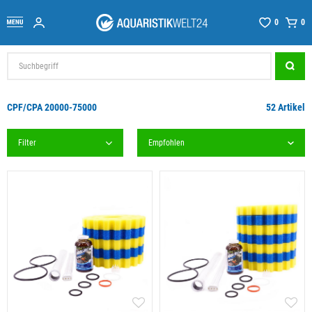
0
0
CPF/CPA 20000-75000
52 Artikel
Filter