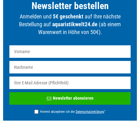
Newsletter bestellen
Anmelden und
5€ geschenkt
auf Ihre nächste
Bestellung auf
aquaristikwelt24.de
(ab einem
Warenwert in Höhe von 50€).
Newsletter
Newsletter abonnieren
Honig
*
Hiermit akzeptiere ich die
Daten­schutz­erklärung