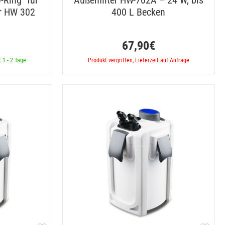
-Ring" für
Außenfilter HW-702A – 24 W, bis
er HW 302
400 L Becken
67,90€
t 1 - 2 Tage
Produkt vergriffen, Lieferzeit auf Anfrage