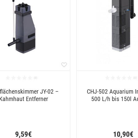
flächenskimmer JY-02 –
CHJ-502 Aquarium In
Kahmhaut Entferner
500 L/h bis 150l A
9,59€
10,90€