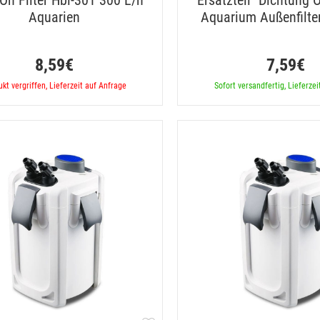
On Filter Hbl-301 300 L/h
Ersatzteil "Dichtung O
Aquarien
Aquarium Außenfilt
8,59€
7,59€
kt vergriffen, Lieferzeit auf Anfrage
Sofort versandfertig, Lieferzei